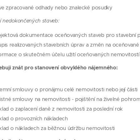
ve zpracované odhady nebo znalecké posudky
í nedokončených staveb:
jektová dokumentace oceňovaných staveb pro stavební p
pis realizovaných stavebních úprav a změn na oceňované 
ormace o skutečném účelu užití oceňovaných nemovitostí
ebuji znát pro stanovení obvyklého nájemného:
emní smlouvy o pronájmu celé nemovitosti nebo její části
istné smlouvy na nemovitosti - pojištění na živelné pohrom
lad o zaplacení daně z nemovitosti za poslední rok
lad o provozních nákladech
lad o nákladech za běžnou údržbu nemovitosti