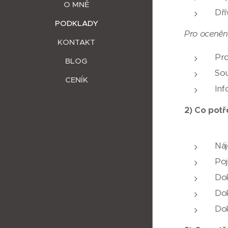
O MNĚ
Dří
PODKLADY
Pro oceněn
KONTAKT
Pro
BLOG
Sou
CENÍK
Inf
2)
Co potř
Náj
Poj
Dok
Dok
Dok