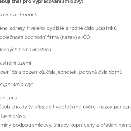
ebuji znát pro vypracování smlouvy:
luvních stranách:
na, adresy trvalého bydliště a rodné číslo účastníků
polečností obchodní firma (název) a IČO
tčených nemovitostech:
astrální území
celní čísla pozemků, čísla jednotek, popisná čísla domů
kupní smlouvy:
ní cena
sob úhrady (v případě hypotečního úvěru i název penězn
tavní právo
míny podpisu smlouvy, úhrady kupní ceny a předání nemov