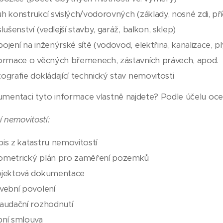
h konstrukcí svislých/vodorovných (základy, nosné zdi, pří
slušenství (vedlejší stavby, garáž, balkon, sklep)
ojení na inženýrské sítě (vodovod, elektřina, kanalizace, 
ormace o věcných břemenech, zástavních právech, apod.
ografie dokládající technický stav nemovitosti
umentaci tyto informace vlastně najdete? Podle účelu ocen
 nemovitostí:
is z katastru nemovitostí
ometrický plán pro zaměření pozemků
ojektová dokumentace
vební povolení
audační rozhodnutí
ní smlouva