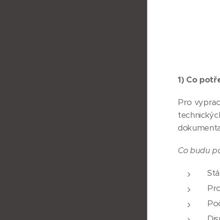
1) Co potř
Pro vyprac
technických
dokumentac
Co budu po
Stá
Pro
Poč
Dis