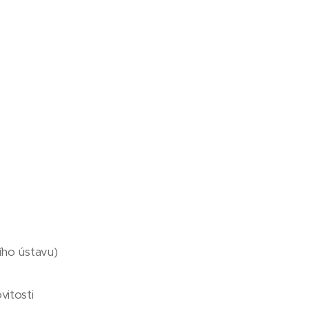
ího ústavu)
itosti