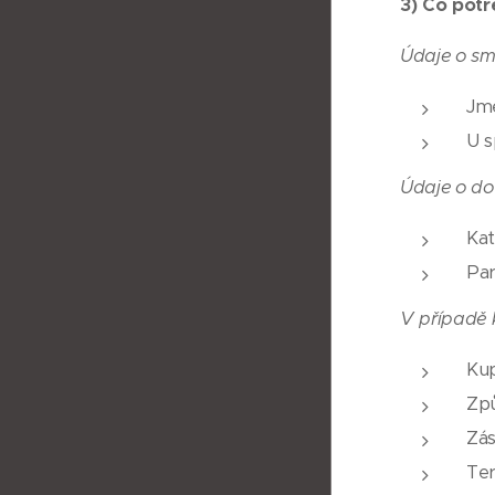
3)
Co potř
Údaje o sm
Jmé
U s
Údaje o do
Kat
Par
V případě 
Kup
Způ
Zás
Ter