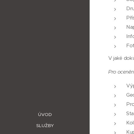
Dru
Pří
Nap
Inf
Fot
V jaké dok
Pro ocenění
Výp
Ge
Pr
Sta
ÚVOD
Kol
SLUŽBY
Kup