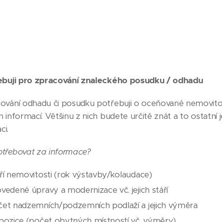
ebuji pro zpracování znaleckého posudku / odhadu
ování odhadu či posudku potřebuji o oceňované nemovitost
 informací. Většinu z nich budete určitě znát a to ostatní
i.
třebovat za informace?
ří nemovitosti (rok výstavby/kolaudace)
vedené úpravy a modernizace vč. jejich stáří
et nadzemních/podzemních podlaží a jejich výměra
pozice (počet obytných místností vč. výměry)