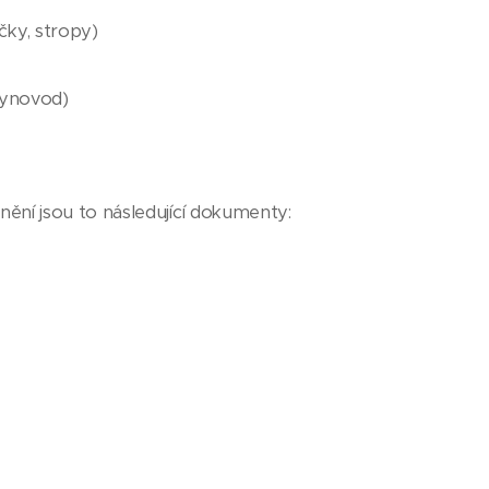
čky, stropy)
plynovod)
ění jsou to následující dokumenty: